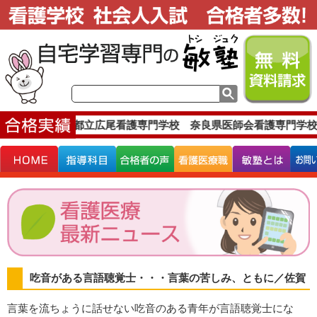
実績です。
東京都立広尾看護専門学校 奈良県医師会看護専門学校
吃音がある言語聴覚士・・・言葉の苦しみ、ともに／佐賀
言葉を流ちょうに話せない吃音のある青年が言語聴覚士にな