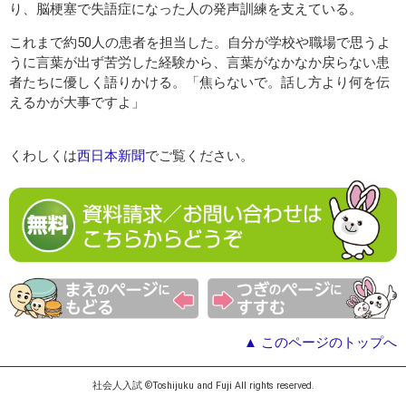
り、脳梗塞で失語症になった人の発声訓練を支えている。
これまで約50人の患者を担当した。自分が学校や職場で思うよ
うに言葉が出ず苦労した経験から、言葉がなかなか戻らない患
者たちに優しく語りかける。「焦らないで。話し方より何を伝
えるかが大事ですよ」
くわしくは
西日本新聞
でご覧ください。
▲ このページのトップへ
社会人入試 ©Toshijuku and Fuji All rights reserved.