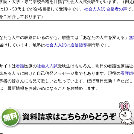
学院・大学・専門学校合格を目指す社会人入試受験生がいます。（例え
は10～50代までが合格目指して受講中です。
社会人入試 合格者の声
で
をご紹介しております）
なたも人生の岐路にいるのかも。敏塾では「あなたの人生を変える」
無
届けしています。敏塾は
社会人入試の通信指導
専門塾です。
サイトは
看護
医療の
社会人入試
受験生はもちろん、明日の看護医療福祉
気ある人々に向けた自己啓発メッセージ集でもあります。現役の
看護師
事者の皆さんにも見て欲しいと思っています。ほぼ毎日更新！※ただし
は、最新情報をお確かめになることをお勧めします。