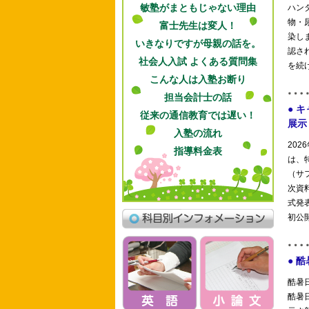
敏塾がまともじゃない理由
富士先生は変人！
いきなりですが母親の話を。
社会人入試 よくある質問集
こんな人は入塾お断り
担当会計士の話
従来の通信教育では遅い！
入塾の流れ
指導料金表