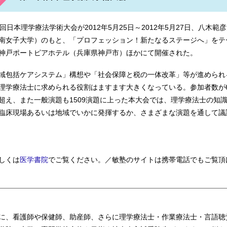
学校 王子市立看護専門学校 大阪府病院協会看護専門学校 浦和
7回日本理学療法学術大会が2012年5月25日～2012年5月27日、八木範
南女子大学）のもと、「プロフェッション！新たなるステージへ」をテ
神戸ポートピアホテル（兵庫県神戸市）ほかにて開催された。
医師会看護専門学校 尾道市医師会看護専門学校 熊本駅前リハビ
域包括ケアシステム」構想や「社会保障と税の一体改革」等が進められ
理学療法士に求められる役割はますます大きくなっている。参加者数が6
超え、また一般演題も1509演題に上った本大会では、理学療法士の知
臨床現場あるいは地域でいかに発揮するか、さまざまな演題を通して議
 横浜中央病院附属看護学校 鴻巣准看護学校 東部看護専門学校
しくは
医学書院
でご覧ください。／敏塾のサイトは携帯電話でもご覧頂
に、看護師や保健師、助産師、さらに理学療法士・作業療法士・言語聴