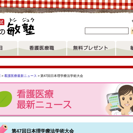
。
E
>
看護医療最新ニュース
> 第47回日本理学療法学術大会
ナバ助産師学院 東京都立看護専門学校 武生看護専門学校 藤沢
学校 鹿児島医療福祉専門学校 イムス横浜国際看護学校 たまプ
第47回日本理学療法学術大会