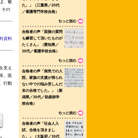
ば、敏
、その
料資料
を支え
等、医
、行動