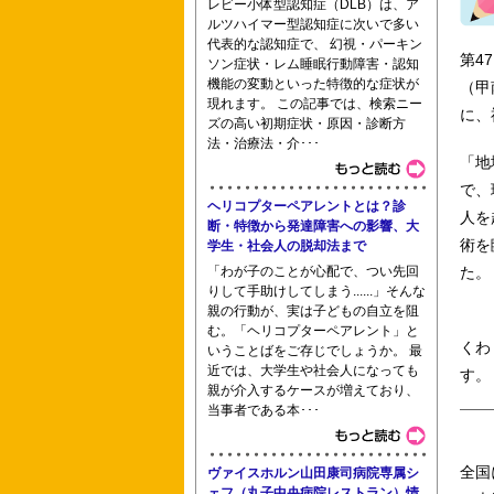
レビー小体型認知症（DLB）は、ア
ルツハイマー型認知症に次いで多い
東京都立北多摩看護専門学校 八戸看護
代表的な認知症で、 幻視・パーキン
第4
ソン症状・レム睡眠行動障害・認知
機能の変動といった特徴的な症状が
（甲
現れます。 この記事では、検索ニー
に、
ズの高い初期症状・原因・診断方
法・治療法・介･･･
大阪医療センター附属看護学校 神戸市
「地
で、
ヘリコプターペアレントとは？診
人を
断・特徴から発達障害への影響、大
部
術を
学生・社会人の脱却法まで
「わが子のことが心配で、つい先回
た。
りして手助けしてしまう......」そんな
親の行動が、実は子どもの自立を阻
東京都立南多摩看護専門学校
む。「ヘリコプターペアレント」と
くわ
いうことばをご存じでしょうか。 最
近では、大学生や社会人になっても
す。
親が介入するケースが増えており、
当事者である本･･･
全国
ヴァイスホルン山田康司病院専属シ
ェフ（丸子中央病院レストラン）情