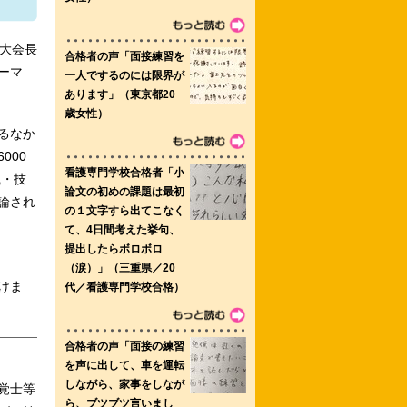
学院専門学校
彦大会長
ーマ
リテーション学院 共立女子大学看護学
るなか
000
識・技
論され
 帝京科学大学 八戸看護専門学校
けま
覚士等