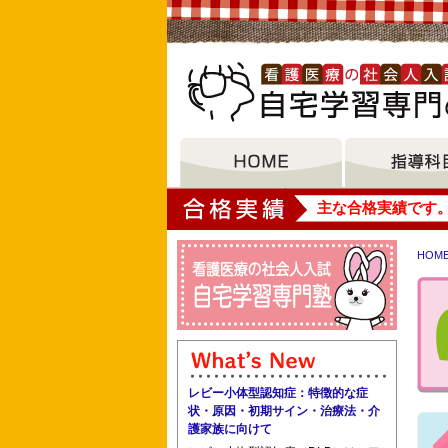
大垣女子短期大学
主な合格実績です
HOM
横浜市医師会聖灯看護専門学校 聖バル
神戸市医師会看護学校 上板橋看護専門
レビー小体型認知症：特徴的な症
状・原因・初期サイン・治療法・介
護家族に向けて