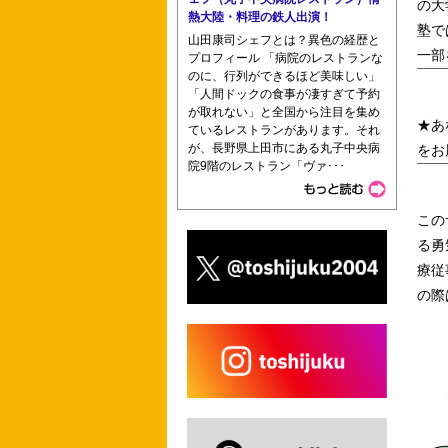
の大
熱大陸・料理の鉄人出演！
塾で
山田康司シェフとは？異色の経歴と
一部
プロフィール 「病院のレストランな
のに、行列ができるほど美味しい」
「人間ドックの食事が凄すぎて予約
が取れない」と全国から注目を集め
★あ
ているレストランがあります。それ
が、長野県上田市にある丸子中央病
をお
院9階のレストラン「ヴァ･･･
この
る勇
療従
の際