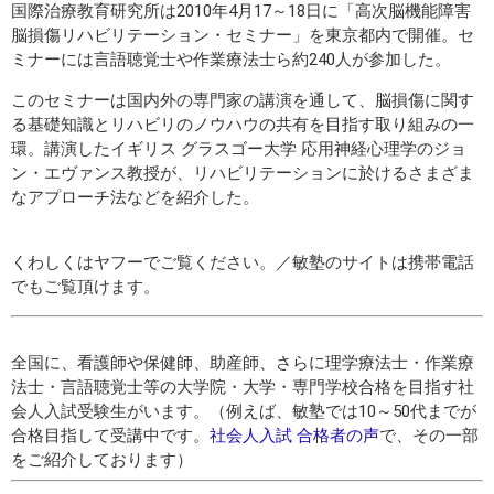
国際治療教育研究所は2010年4月17～18日に「高次脳機能障害
脳損傷リハビリテーション・セミナー」を東京都内で開催。セ
ミナーには言語聴覚士や作業療法士ら約240人が参加した。
このセミナーは国内外の専門家の講演を通して、脳損傷に関す
る基礎知識とリハビリのノウハウの共有を目指す取り組みの一
環。講演したイギリス グラスゴー大学 応用神経心理学のジョ
ン・エヴァンス教授が、リハビリテーションに於けるさまざま
なアプローチ法などを紹介した。
くわしくはヤフーでご覧ください。／敏塾のサイトは携帯電話
でもご覧頂けます。
全国に、看護師や保健師、助産師、さらに理学療法士・作業療
法士・言語聴覚士等の大学院・大学・専門学校合格を目指す社
会人入試受験生がいます。（例えば、敏塾では10～50代までが
合格目指して受講中です。
社会人入試 合格者の声
で、その一部
をご紹介しております）