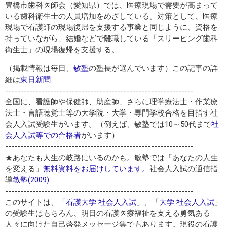
豊橋市歯科医師会（愛知県）では、医療現場で需要が高まって
いる歯科衛生士の人員増加をめざしている。対策として、医療
現場で看護師の現場復帰を支援する事業と同じように、資格を
持っていながら、結婚などで離職している「スリーピング歯科
衛生士」の現場復帰を支援する。
（掲載情報は毎日、
敏塾
の塾長が選んでいます）この記事の詳
細は
東日新聞
--------------------------------------------------------------
全国に、看護師や保健師、助産師、さらに理学療法士・作業療
法士・言語聴覚士等の大学院・大学・専門学校合格を目指す社
会人入試受験生がいます。（例えば、敏塾では10～50代まで
社
会人入試等での合格者
がいます）
--------------------------------------------------------------
★あなたも人生の岐路にいるのかも。敏塾では「あなたの人生
を変える」
無料資料をお届けしています。
社会人入試の通信指
導
敏塾(2009)
--------------------------------------------------------------
このサイトは、「
看護大学 社会人入試
」、「
大学 社会人入試
」
の受験生はもちろん、明日の看護医療福祉を支える勇気ある
人々に向けた自己啓発メッセージ集でもあります。現役の看護