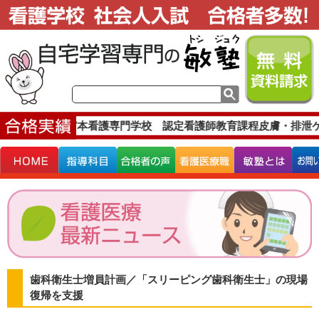
格実績です。
宮本看護専門学校 認定看護師教育課程皮膚・排泄ケ
歯科衛生士増員計画／「スリーピング歯科衛生士」の現場
復帰を支援