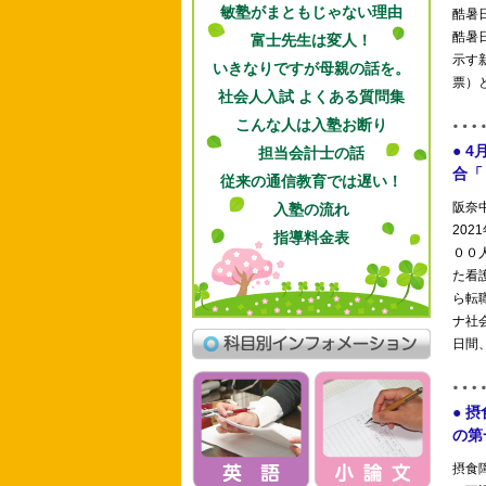
敏塾がまともじゃない理由
富士先生は変人！
いきなりですが母親の話を。
社会人入試 よくある質問集
こんな人は入塾お断り
担当会計士の話
従来の通信教育では遅い！
入塾の流れ
指導料金表