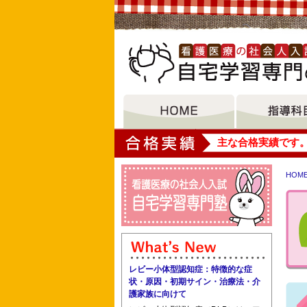
大垣女子短期大学
主な合格実績です
HOM
東葛看護専門学校 東邦大学医学部看護
聖路加看護大学 中林病院助産師学校 
レビー小体型認知症：特徴的な症
状・原因・初期サイン・治療法・介
護家族に向けて