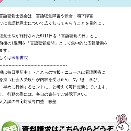
大学 聖隷クリストファー大学 聖路加看護大学 聖路加看護大学
言語聴覚士協会は，言語聴覚障害や摂食・嚥下障害
びに言語聴覚士について広く知ってもらうことを目的に，
聴覚士法が施行された9月1日を「言語聴覚の日」とし，
術学院 大分大学 仙台医療福祉専門学校 泉南医師会泉佐野看護
前後の1週間を「言語聴覚週間」として集中的な広報活動を
ます。
しくは
医学書院
----------------------------------------------
門学校 高岡市医師会看護専門学校 秩父看護専門学校 社会保険
報は毎日更新中！＞これらの情報・ニュースは看護医療に
を持つ社会人受験生が内容を受け止め、気づき、学び、
、早めに行動するヒントに、と考えて毎日更新しています。
し、行動の際には、各自の責任でご確認下さい。
人入試の自宅対策専門塾 敏塾