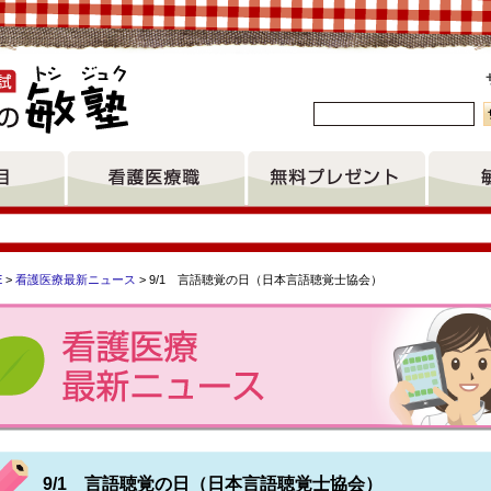
。
E
>
看護医療最新ニュース
> 9/1 言語聴覚の日（日本言語聴覚士協会）
学科 愛媛県立医療技術大学 愛媛大学 石巻赤十字看護専門学校
東京都立板橋看護専門学校 厚生連高岡看護専門学校 大阪医療福
9/1 言語聴覚の日（日本言語聴覚士協会）