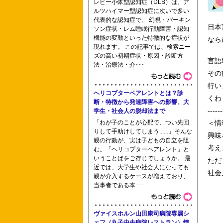
レビー小体型認知症（DLB）は、ア
ルツハイマー型認知症に次いで多い
慶応義塾大学看護医療学部 群馬パース
代表的な認知症で、 幻視・パーキン
日本
ソン症状・レム睡眠行動障害・認知
機能の変動といった特徴的な症状が
なら
現れます。 この記事では、検索ニー
ズの高い初期症状・原因・診断方
言語
法・治療法・介･･･
聖和看護専門学校 専門学校社会医学技
その
行い
ヘリコプターペアレントとは？診
くわ
断・特徴から発達障害への影響、大
------
学生・社会人の脱却法まで
高尾看護専門学校 静岡市立静岡看護専
「わが子のことが心配で、つい先回
＜情
りして手助けしてしまう......」そんな
興味
親の行動が、実は子どもの自立を阻
考え
む。「ヘリコプターペアレント」と
いうことばをご存じでしょうか。 最
ただ
近では、大学生や社会人になっても
社会
親が介入するケースが増えており、
当事者である本･･･
ヴァイスホルン山田康司病院専属シ
ェフ（丸子中央病院レストラン）情