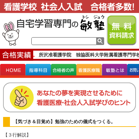
な合格実績です。
所沢准看護学院 独協医科大学附属看護専門学
【気づき＆目覚め】勉強のための儀式をつくる。
【３行解説】