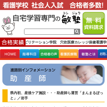
す。
琉球リハビリテーション学院 穴吹医療カレッジ保健看護学
県内初、産後ケア施設・・・助産師ら運営「まんまるぽっ
と」／岩手