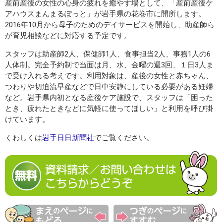
産前産後の女性の心身の疲れを癒やす場として、「産前産後ケ
アハウスまんまるぽっと」が岩手県の花巻市に開所します。
2016年10月から母子のためのデイサービスを開始し、助産師ら
が育児相談などに対応する予定です。
スタッフは助産師2人、保健師1人、食事担当2人、事務1人の6
人体制。完全予約制で当面は月、水、金曜の週3回、１日3人ま
で受け入れる考えです。利用対象は、産後の女性と赤ちゃん、
つわりや切迫流早産などで日中安静にしている必要がある妊婦
など。岩手県内初となる産後ケア施設で、スタッフは「困った
とき、疲れたときなどに気軽に使ってほしい」と利用を呼び掛
けています。
くわしくは
岩手日日新聞社
でご覧ください。