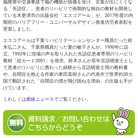
脳梗塞や交通事故で脳の機能が損傷を受け、言葉が出にくくな
る「失語症」。患者のリハビリで画期的な独自の教材を開発し
ている木更津市の出版会社「エスコアール」が、2017年度の内
閣府のバリアフリー・ユニバーサルデザイン推進功労者表彰を
受賞しました。
エスコアールは千葉リハビリテーションセンター職員だった鈴
木弘二さん、千葉県職員だった妻の敏子さんが、1990年に設
立。1992年に現場の声を取り入れた失語症患者専用のリハビリ
教材「絵カード2001」を発売。鈴木さんが長年言語聴覚士とし
て患者のリハビリに携わった経験から言語聴覚士用の教科書
や、自閉症を抱える作家の東田直樹さんの代表作で世界約30カ
国で翻訳された「自閉症の僕が飛び跳ねる理由」の出版も手が
けています。
くわしくは
産経ニュース
でご覧ください。