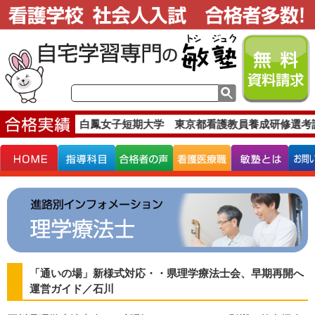
合格実績です。
白鳳女子短期大学 東京都看護教員養成研修選考
「通いの場」新様式対応・・県理学療法士会、早期再開へ
運営ガイド／石川