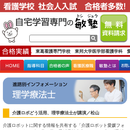
な合格実績です。
東葛看護専門学校 東邦大学医学部看護学科 愛
介護ロボどう活用、理学療法士が講演／松山
介護ロボットに関する情報を共有する「介護ロボット愛媛フォ