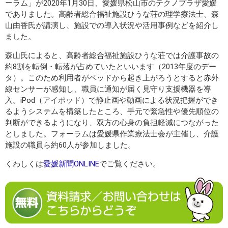
ーラム」が2020年1月30日、愛媛県松山市のテクノプラザ愛媛
でありました。高齢者総合福祉施設ひうな荘の理学療法士、森
山由香氏が講演し、施設での導入状況や活用事例などを紹介し
ました。
森山氏によると、高齢者総合福祉施設ひうな荘では介護事故の
約8割を転倒・転落が占めていたといいます（2013年度のデー
タ）。このため利用者がベッドから起き上がろうとすると赤外
線センサーが感知し、職員に通知が届く見守り支援機器を導
入。iPod（アイポッド）で静止画や動画による状況把握ができ
るようシステムを構築したところ、手元で緊急性や優先順位の
判断ができるようになり、双方の心身の負担軽減につながった
としました。フォーラムは愛媛県作業療法士会が主催し、介護
施設の職員ら約60人が参加しました。
くわしくは
愛媛新聞ONLINE
でご覧ください。