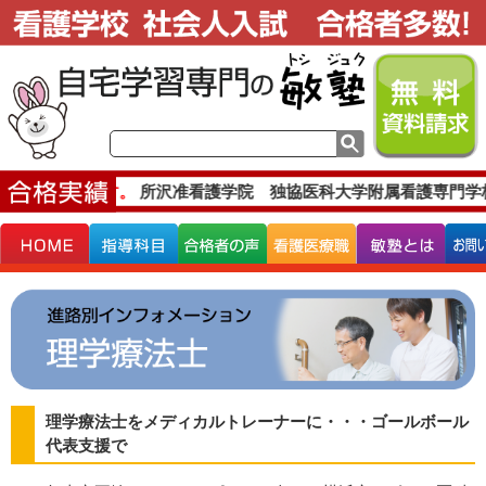
な合格実績です。
所沢准看護学院 独協医科大学附属看護専門学
理学療法士をメディカルトレーナーに・・・ゴールボール
代表支援で