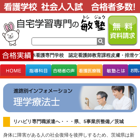
実績です。
宮本看護専門学校 認定看護師教育課程皮膚・排泄ケ
リハビリ専門職派遣へ・・・県、5事業所整備／茨城
身体に障害がある人の社会復帰を後押しするため、茨城県は新