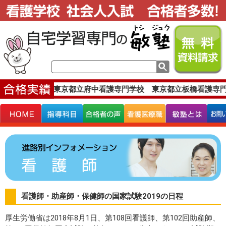
合格実績です。
東京都立府中看護専門学校 東京都立板橋看護専門
看護師・助産師・保健師の国家試験2019の日程
厚生労働省は2018年8月1日、第108回看護師、第102回助産師、