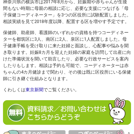
神奈川県の横浜市は2017年8月から、妊娠期や赤ちゃんが生後
間もない時期に母親の相談に応じ、必要な支援につなげる「母
子保健コーディネーター」を3つの区役所に試験配置しました。
相談実績を見て2018年度以降、配置する区を増やす予定です。
保健師、助産師、看護師のいずれかの資格を持つコーディネー
ターを都筑区に3人、南区に2人、泉区に1人配置しました。母
子健康手帳を受け取りに来た妊婦と面談し、心配事や悩みを聞
き取ります。妊娠8カ月を迎えた妊婦の家庭を訪問して出産に向
けた準備状況を聞いて助言したり、必要な行政サービスを案内
したりもします。相談は予約も可能で、コーディネーターは赤
ちゃんの4カ月健診まで関わり、その後は既に区役所にいる保健
師に引き継ぐ仕組みとなります。
くわしくは
東京新聞
でご覧ください。