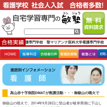
す。
上尾中央看護専門学校 聖マリアンナ医科大学看護専門学校 
高山赤十字病院DMATが救護活動・・・御嶽山の噴火で
御嶽山の噴火で、2014年9月28日に登山者が岐阜県側に下山し