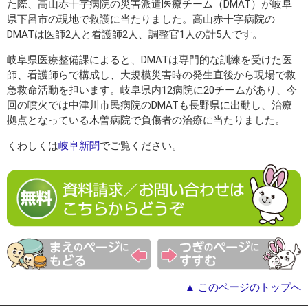
た際、高山赤十字病院の災害派遣医療チーム（DMAT）が岐阜
県下呂市の現地で救護に当たりました。高山赤十字病院の
DMATは医師2人と看護師2人、調整官1人の計5人です。
岐阜県医療整備課によると、DMATは専門的な訓練を受けた医
師、看護師らで構成し、大規模災害時の発生直後から現場で救
急救命活動を担います。岐阜県内12病院に20チームがあり、今
回の噴火では中津川市民病院のDMATも長野県に出動し、治療
拠点となっている木曽病院で負傷者の治療に当たりました。
くわしくは
岐阜新聞
でご覧ください。
▲ このページのトップへ