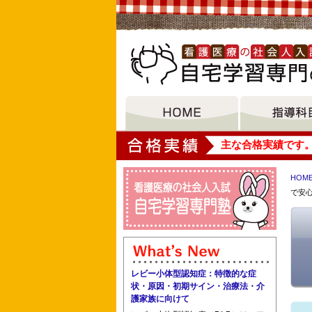
大垣女子短期大学
主な合格実績です
HOM
で安
西日本看護専門学校 西神看護専門学校
香川専門看護学校 上尾中央看護専門学
レビー小体型認知症：特徴的な症
状・原因・初期サイン・治療法・介
護家族に向けて