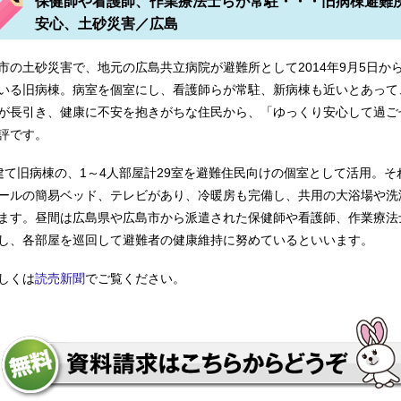
保健師や看護師、作業療法士らが常駐・・・旧病棟避難
安心、土砂災害／広島
門学校 聖隷クリストファー大学助産学専攻科 湘南平塚看護専門
市の土砂災害で、地元の広島共立病院が避難所として2014年9月5日か
いる旧病棟。病室を個室にし、看護師らが常駐、新病棟も近いとあって
が長引き、健康に不安を抱きがちな住民から、「ゆっくり安心して過ご
評です。
建て旧病棟の、1～4人部屋計29室を避難住民向けの個室として活用。そ
 県立広島大学（理学療法学科） 太田医療技術専門学校作業療法
ールの簡易ベッド、テレビがあり、冷暖房も完備し、共用の大浴場や洗
ます。昼間は広島県や広島市から派遣された保健師や看護師、作業療法
し、各部屋を巡回して避難者の健康維持に努めているといいます。
しくは
読売新聞
でご覧ください。