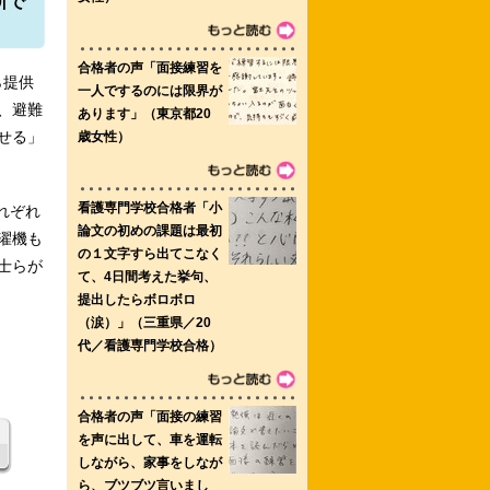
所で
学校 尾道市医師会看護専門学校
ら提供
、避難
せる」
れぞれ
学科 名古屋医療センター附属名古屋看
濯機も
士らが