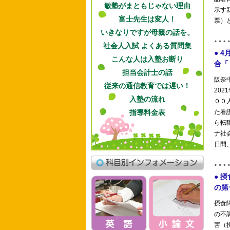
敏塾がまともじゃない理由
富士先生は変人！
いきなりですが母親の話を。
社会人入試 よくある質問集
こんな人は入塾お断り
担当会計士の話
従来の通信教育では遅い！
入塾の流れ
指導料金表