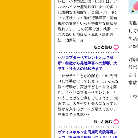
レビー小体型認知症（DLB）は、ア
ルツハイマー型認知症に次いで多い
大阪信愛女学院短期大学 京都桂看護専
代表的な認知症で、 幻視・パーキン
ソン症状・レム睡眠行動障害・認知
広島
機能の変動といった特徴的な症状が
現れます。 この記事では、検索ニー
して
ズの高い初期症状・原因・診断方
生活
法・治療法・介･･･
と好
ヘリコプターペアレントとは？診
7階
断・特徴から発達障害への影響、大
東京医療保健大学看護学研究科修士課程
段ボ
学生・社会人の脱却法まで
あり
「わが子のことが心配で、つい先回
りして手助けしてしまう......」そんな
常駐
親の行動が、実は子どもの自立を阻
護助産学校 西新井看護専門学校
む。「ヘリコプターペアレント」と
くわ
いうことばをご存じでしょうか。 最
近では、大学生や社会人になっても
親が介入するケースが増えており、
当事者である本･･･
ヴァイスホルン山田康司病院専属シ
ェフ（丸子中央病院レストラン）情