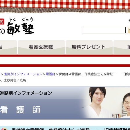
。
E
>
進路別インフォメーション
>
看護師
> 保健師や看護師、作業療法士らが常駐・・・旧病
心、土砂災害／広島
 三重大学医学部看護学科 宮崎大学看護学科３年次編入 松本看
校 佐賀大学看護学科 奈良リハビリテーション専門学校 若狭高