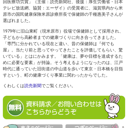
回医療功労賞」（主催：読売新聞社、後援：厚生労働省・日本
テレビ放送網、協賛：エーザイ）の受賞者に、滋賀県内から米
原市の国民健康保険米原診療所長で保健師の千種惠美子さんが
選ばれました。
1979年に旧山東町（現米原市）役場で保健師として採用され、
子どもから高齢者までの健康づくりに向き合ってきました。
「専門に分かれている現在と違い、昔の保健師は『何でも
屋』。当たり前と思ってやってきたことを評価してもらい、驚
いている」とはにかみます。「健康は、夢や目標を達成するた
めに必要な要素」が持論。そう考えるようになったのは、江戸
時代に通っていた旧街道の中山道を歩いて東京・日本橋を目指
すという、町の健康づくり事業に関わったからでした。
くわしくは
読売新聞
でご覧ください。