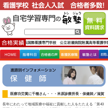
す。
イムス横浜国際看護専門学校 公立岩瀬病院附属高等看護学
医療功労賞に千種さん・・・米原診療所長・保健師／滋賀
長年にわたって地域医療や福祉に貢献した人をたたえる「第43