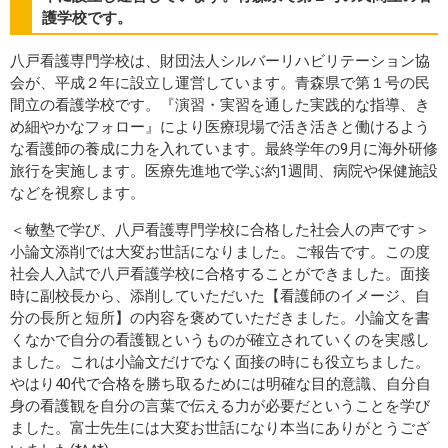
護学校です。
八戸看護専門学校は、財団法人シルバーリハビリテーション協
会が、平成２年に設立し運営しています。青森県で第１号の民
間立の看護学校です。『演習・実習を通した実践的な指導、き
め細やかなフォロー』により医療現場で活き活きと働けるよう
な看護師の養成に力を入れています。最終学年の9月に海外研修
旅行を実施します。医療先進地で学ぶ約1週間、病院や保健施設
などを視察します。
＜敏塾で学び、八戸看護専門学校に合格した社会人の声です＞
小論文添削では大変お世話になりました。ご報告です。この度
社会人入試で八戸看護学校に合格することができました。面接
時に副校長から、添削していただいた【看護師のイメージ、自
分の長所と短所】の内容を褒めていただきました。小論文を書
くなかで自分の看護観というものが確立されていくのを実感し
ました。これは小論文だけでなく面接の時にも役立ちました。
やはり40代で合格を勝ち取るためには明確な目的意識、自分自
身の看護観を自分の言葉で伝える力が必要だということを学び
ました。富士先生には大変お世話になり本当にありがとうござ