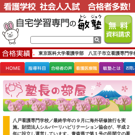
な合格実績です。
東京医科大学看護学部 八王子市立看護専門学
八戸看護専門学校／最終学年の９月に海外研修旅行を実
施。財団法人シルバーリハビリテーション協会が、平成２
年に設立し運営しています。青森県で第１号の民間立の看