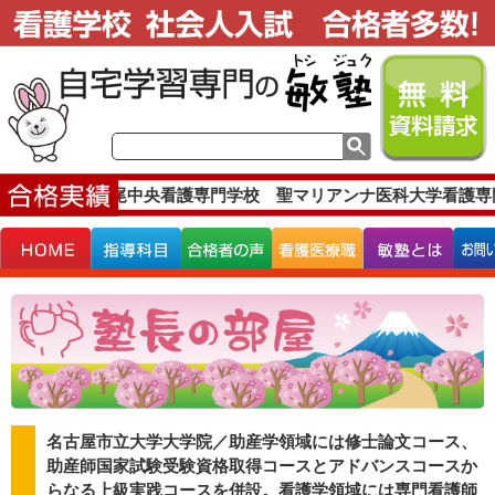
実績です。
上尾中央看護専門学校 聖マリアンナ医科大学看護専
名古屋市立大学大学院／助産学領域には修士論文コース、
助産師国家試験受験資格取得コースとアドバンスコースか
らなる上級実践コースを併設。看護学領域には専門看護師