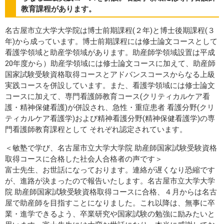
教育課程があります。
名古屋市立大学大学院は博士前期課程(２年)と博士後期課程(３
年)から成っています。博士前期課程には修士論文コースとして
看護学領域と助産学領域があります。助産師学領域設置は平成
20年度から）助産学領域には修士論文コースに加えて、助産師
国家試験受験資格取得コースとアドバンスコースからなる上級
実践コースを併設しています。また、看護学領域には修士論文
コースに加えて、専門看護師教育コース(クリティカルケア看
護・精神保健看護)が併設され、急性・重症患者 看護分野(クリ
ティカルケア看護学)および精神看護分野(精神保健看護学)の専
門看護師教育課程として それぞれ認定されています。
＜敏塾で学び、名古屋市立大学大学院 助産師国家試験受験資格
取得コースに合格した社会人合格者の声です＞
富士先生、お世話になっております。連絡が遅くなり恐縮です
が、進路が決まったので報告いたします。名古屋市立大学大学
院 助産師国家試験受験資格取得コースに合格、４月からは名古
屋で助産師を目指すことになりました。これ以降は、無事に卒
業・進学できるよう、卒業研究や国家試験の勉強に励みたいと