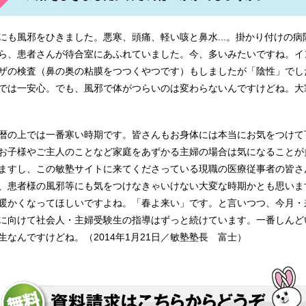
にも風邪をひきました。悪寒、頭痛、軽い咳と鼻水...。掛かり付けの病
ら、患者さんが待合室にあふれていました。今、多いみたいですね。イ
ンター附属看護学校 日本赤十字社助産師学校 愛仁会看護助産専
ザの検査（鼻の奥の粘膜をつつくやつです）もしましたが「陰性」でし
では一安心。でも、風邪で体がつらいのは変わらないんですけどね。大
暦の上では一番寒い時期です。皆さんもお身体には本当にお気をつけて
お子様やご主人のことなど家庭をあずかる主婦の場合は気になることが
ますし、この敏塾サイトに来てくださっている現職の医療従事者の皆さ
、患者様の風邪等にも気をつけなきゃいけない大変な時期かとも思いま
暖かくなってほしいですよね。「春よ来い」です。と言いつつ、今月・
に向けて社会人・主婦受験生の指導はずっと続けています。一番しんど
生なんですけどね。（2014年1月21日／敏塾塾長 富士）
看護専門学校 神戸大学発達科学部人間形成学科子ども発達論コー