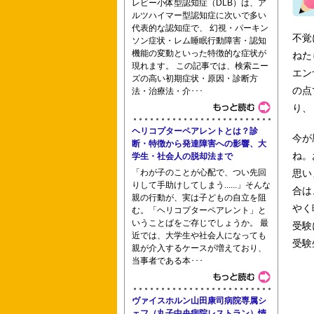
レビー小体型認知症（DLB）は、ア
ルツハイマー型認知症に次いで多い
代表的な認知症で、 幻視・パーキン
不覚
ソン症状・レム睡眠行動障害・認知
機能の変動といった特徴的な症状が
ねた
現れます。 この記事では、検索ニー
東京都立広尾看護専門学校 大阪医療セ
エン
ズの高い初期症状・原因・診断方
の点
法・治療法・介･･･
り、
療法学科（理学療法士）
ヘリコプターペアレントとは？診
今が
断・特徴から発達障害への影響、大
ね。
学生・社会人の脱却法まで
「わが子のことが心配で、つい先回
思い
りして手助けしてしまう......」そんな
合は
親の行動が、実は子どもの自立を阻
やく
む。「ヘリコプターペアレント」と
いうことばをご存じでしょうか。 最
受験
近では、大学生や社会人になっても
受験
親が介入するケースが増えており、
三重大学大学院医学系研究科 川口市立
当事者である本･･･
ヴァイスホルン山田康司病院専属シ
ェフ（丸子中央病院レストラン）情