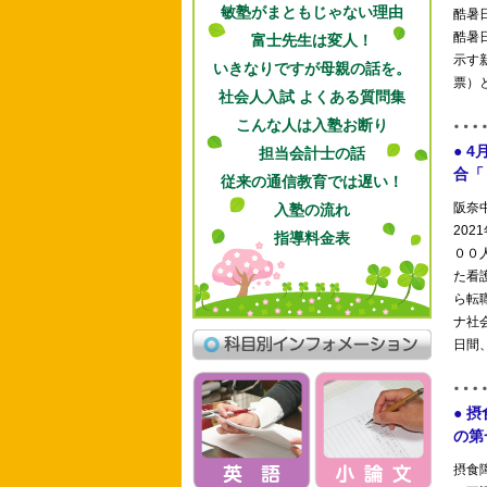
敏塾がまともじゃない理由
富士先生は変人！
いきなりですが母親の話を。
社会人入試 よくある質問集
こんな人は入塾お断り
担当会計士の話
従来の通信教育では遅い！
入塾の流れ
指導料金表