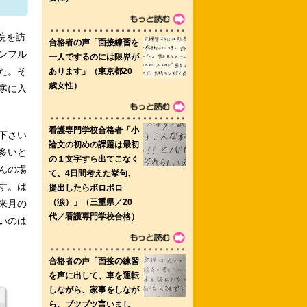
院を訪
ンフル
門学校 県立広島大学保健福祉学部理学
た。そ
寒に入
下さい
多いと
んの場
す。は
来月の
いのは
ス 群馬パース大学 富山県立衛生学院