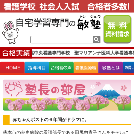
実績です。
上尾中央看護専門学校 聖マリアンナ医科大学看護専
赤ちゃんポストの６年間がドラマに。
熊本市の慈恵病院の看護部長である田尻由貴子さんをモデルに