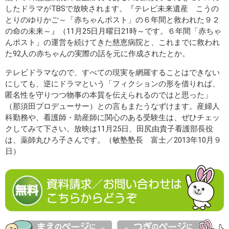
したドラマがTBSで放映されます。『テレビ未来遺産 こうの
とりのゆりかご～「赤ちゃんポスト」の６年間と救われた９２
の命の未来～』（11月25日月曜日21時～です。６年間「赤ちゃ
んポスト」の運営を続けてきた慈恵病院と、これまでに救われ
た92人の赤ちゃんの実際の話を元に作成されたとか。
テレビドラマなので、すべての現実を網羅することはできない
にしても、逆にドラマという「フィクションの形を借りれば、
匿名性を守りつつ物事の本質を伝えられるのではと思った」
（那須田プロデューサー）との言もまたうなずけます。産婦人
科勤務や、看護師・助産師に関心のある受験生は、ぜひチェッ
クしてみて下さい。放映は11月25日、田尻由貴子看護部長役
は、薬師丸ひろ子さんです。（敏塾塾長 富士／2013年10月９
日）