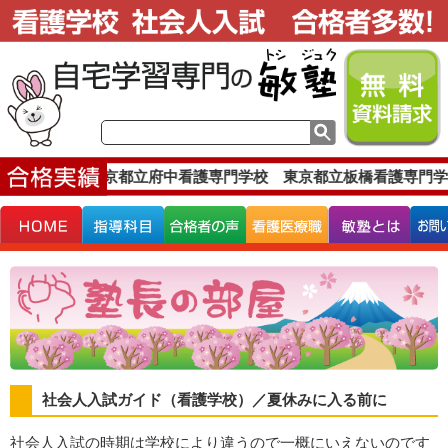
格実績です。
東京都立府中看護専門学校 東京都立板橋看護専門学
社会人入試ガイド（看護学校）／夏休みに入る前に
社会人入試の時期は学校により違うので一概にいえないのです