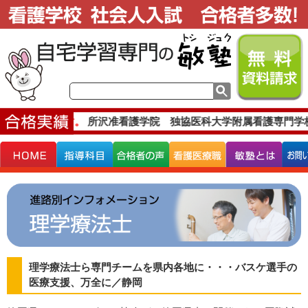
な合格実績です。
所沢准看護学院 独協医科大学附属看護専門学
理学療法士ら専門チームを県内各地に・・・バスケ選手の
医療支援、万全に／静岡